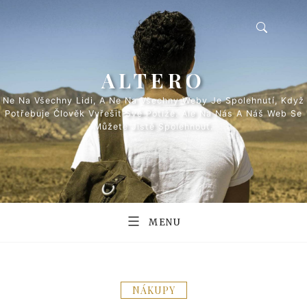
Skip
to
content
ALTERO
Ne Na Všechny Lidi, A Ne Na Všechny Weby Je Spolehnutí, Když
Potřebuje Člověk Vyřešit Své Potíže. Ale Na Nás A Náš Web Se
Můžete Jistě Spolehnout.
MENU
NÁKUPY