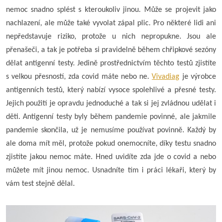
nemoc snadno splést s kteroukoliv jinou. Může se projevit jako
nachlazení, ale může také vyvolat zápal plic. Pro některé lidi ani
nepředstavuje riziko, protože u nich nepropukne. Jsou ale
přenašeči, a tak je potřeba si pravidelně během chřipkové sezóny
dělat antigenní testy. Jedině prostřednictvím těchto testů zjistíte
s velkou přesností, zda covid máte nebo ne.
Vivadiag
je výrobce
antigenních testů, který nabízí vysoce spolehlivé a přesné testy.
Jejich použití je opravdu jednoduché a tak si jej zvládnou udělat i
děti. Antigenní testy byly během pandemie povinné, ale jakmile
pandemie skončila, už je nemusíme používat povinně. Každý by
ale doma mít měl, protože pokud onemocníte, díky testu snadno
zjistíte jakou nemoc máte. Hned uvidíte zda jde o covid a nebo
můžete mít jinou nemoc. Usnadníte tím i práci lékaři, který by
vám test stejně dělal.