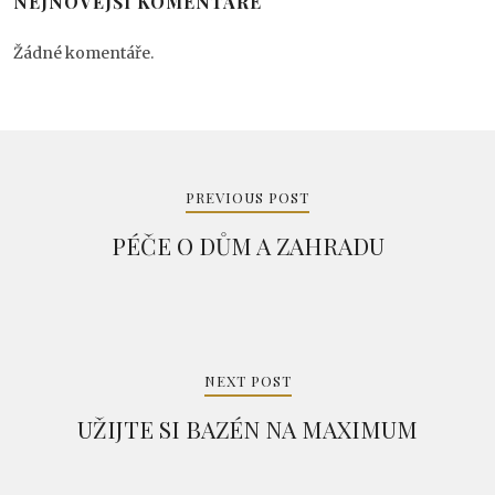
NEJNOVĚJŠÍ KOMENTÁŘE
Žádné komentáře.
Navigace
pro
PREVIOUS POST
příspěvek
PÉČE O DŮM A ZAHRADU
NEXT POST
UŽIJTE SI BAZÉN NA MAXIMUM