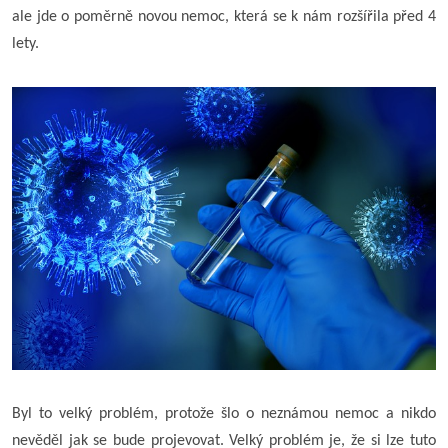
ale jde o poměrně novou nemoc, která se k nám rozšířila před 4
lety.
Byl to velký problém, protože šlo o neznámou nemoc a nikdo
nevěděl jak se bude projevovat. Velký problém je, že si lze tuto