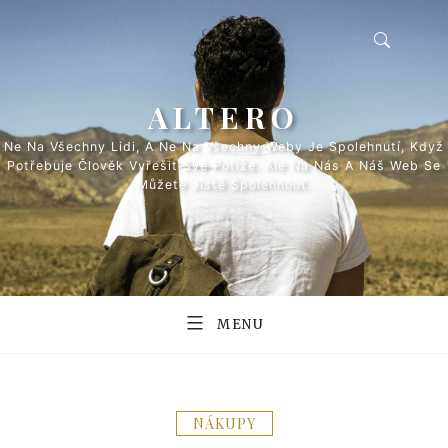
Skip
to
content
ALTERO
Ne Na Všechny Lidi, A Ne Na Všechny Weby Je Spolehnutí, Když
Potřebuje Člověk Vyřešit Své Potíže. Ale Na Nás A Náš Web Se
Můžete Jistě Spolehnout.
MENU
NÁKUPY