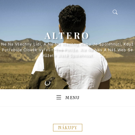
Skip
to
content
ALTERO
Ne Na Všechny Lidi, A Ne Na Všechny Weby Je Spolehnutí, Když
Potřebuje Člověk Vyřešit Své Potíže. Ale Na Nás A Náš Web Se
Můžete Jistě Spolehnout.
MENU
NÁKUPY