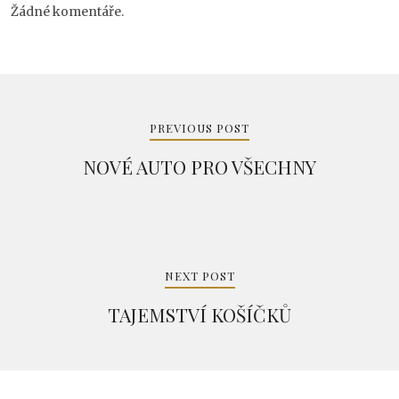
Žádné komentáře.
Navigace
pro
PREVIOUS POST
příspěvek
NOVÉ AUTO PRO VŠECHNY
NEXT POST
TAJEMSTVÍ KOŠÍČKŮ