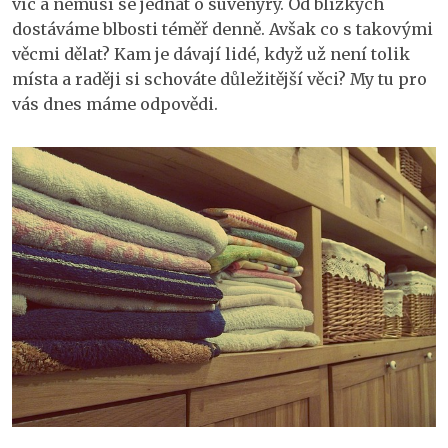
víc a nemusí se jednat o suvenýry. Od blízkých
dostáváme blbosti téměř denně. Avšak co s takovými
věcmi dělat? Kam je dávají lidé, když už není tolik
místa a raději si schováte důležitější věci? My tu pro
vás dnes máme odpovědi.