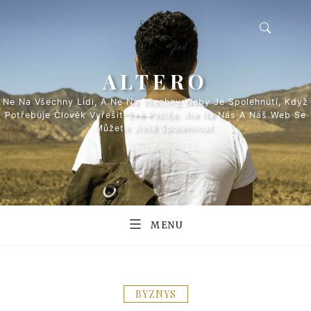
Skip
to
content
ALTERO
Ne Na Všechny Lidi, A Ne Na Všechny Weby Je Spolehnutí, Když
Potřebuje Člověk Vyřešit Své Potíže. Ale Na Nás A Náš Web Se
Můžete Jistě Spolehnout.
MENU
BYZNYS