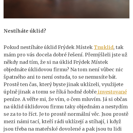
Nestíháte úklid?
Pokud nestíháte úklid Frýdek Místek
Tnuklid
, tak
mám pro vás docela dobré řešení. Přemýšleli jste už
někdy nad tím, že si na úklid Frýdek Místek
objednáte úklidovou firmu? Na tom není vůbec nic
špatného ani to není ostuda, to se nemusíte bát.
Prostě ten čas, který byste jinak uklízeli, využijete
úplně jinak a tomu se říká hodně dobře
investované
peníze. A věřte mi, že vím, o čem mluvím. Já si občas
na úklid úklidovou firmu taky objednám a nestydím
se za to to říct. Je to prostě normální věc. Jsou prostě
mezi námi tací, kteří rádi uklízejí a stíhají, i když
jsou třeba na mateřské dovolené a pak jsou tu lidi