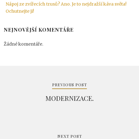
Nápoj ze zvířecích trusů? Ano. Je to nejdražší káva světa!
Ochutnejte ji!
NEJNOVĚJŠÍ KOMENTÁŘE
Žádné komentáře.
Navigace
pro
PREVIOUS POST
příspěvek
MODERNIZACE.
NEXT POST