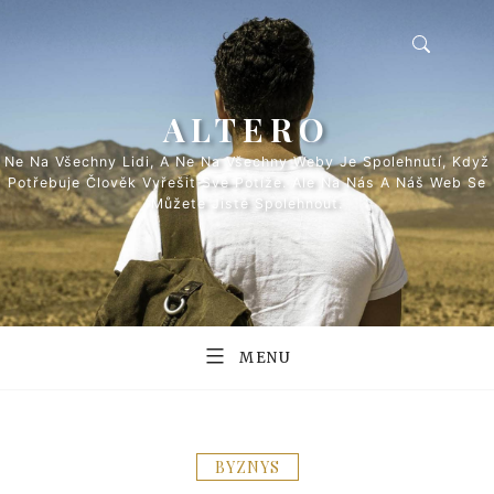
Skip
to
content
ALTERO
Ne Na Všechny Lidi, A Ne Na Všechny Weby Je Spolehnutí, Když
Potřebuje Člověk Vyřešit Své Potíže. Ale Na Nás A Náš Web Se
Můžete Jistě Spolehnout.
MENU
BYZNYS